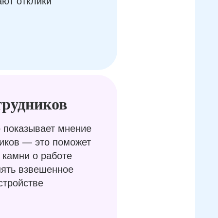
ают отклики
трудников
 показывает мнение
иков — это поможет
 камни о работе
нять взвешенное
стройстве