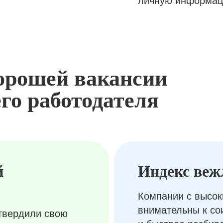
личную информац
орошей вакансии
го работодателя
й
Индекс веж
Компании с высок
внимательны к с
твердили свою