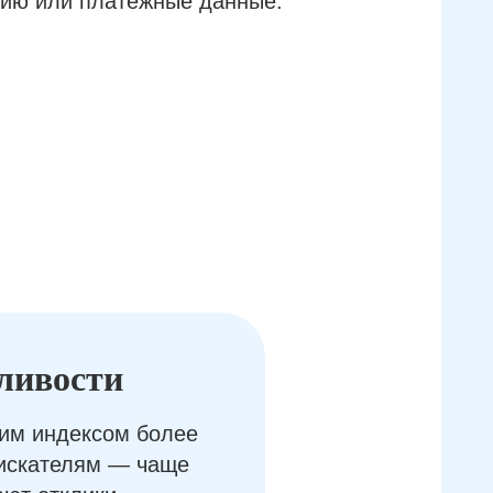
ию или платёжные данные.
ливости
им индексом более
оискателям — чаще