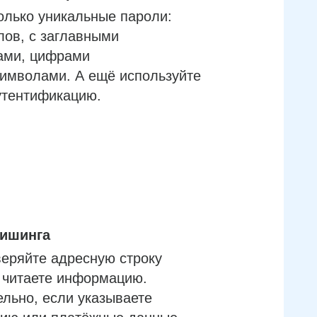
олько уникальные пароли:
лов, с заглавными
ами, цифрами
имволами. А ещё используйте
утентификацию.
фишинга
еряйте адресную строку
м читаете информацию.
льно, если указываете