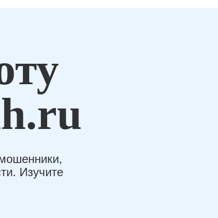
оту
h.ru
-мошенники,
ти. Изучите