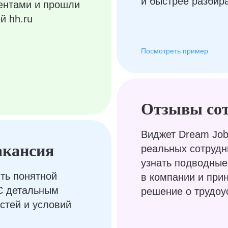
и быстрее разбир
ентами и прошли
й hh.ru
Посмотреть пример
Отзывы со
Виджет Dream Job
акансия
реальных сотрудн
узнать подводные
ть понятной
в компании и при
С детальным
решение о трудоу
стей и условий