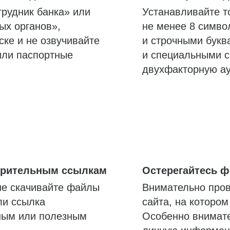
трудник банка» или
Устанавливайте т
ых органов»,
не менее 8 симво
ске и не озвучивайте
и строчными букв
или паспортные
и специальными с
двухфакторную а
озрительным ссылкам
Остерегайтесь 
не скачивайте файлы
Внимательно пров
ли ссылка
сайта, на которо
ным или полезным
Особенно внимате