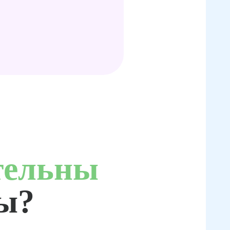
тельны
ты?