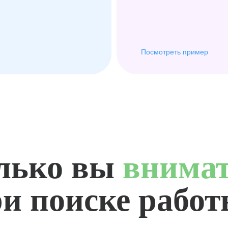
Посмотреть пример
лько вы
внима
и поиске рабо