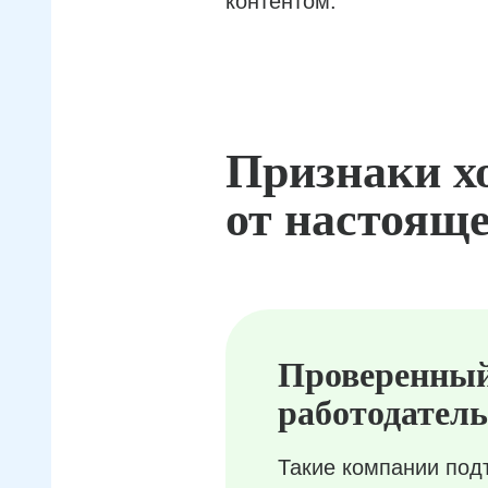
контентом.
Признаки х
от настояще
Проверенны
работодатель
Такие компании под