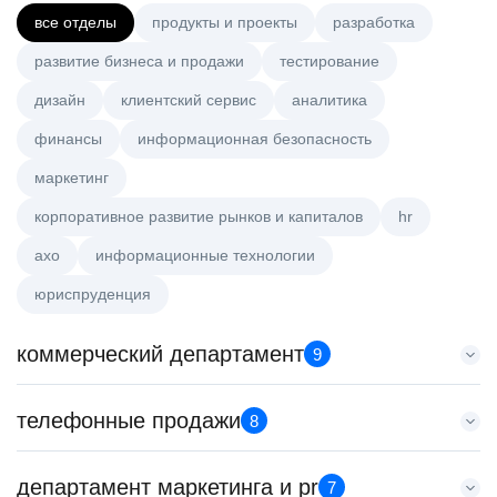
все отделы
продукты и проекты
разработка
развитие бизнеса и продажи
тестирование
дизайн
клиентский сервис
аналитика
финансы
информационная безопасность
маркетинг
корпоративное развитие рынков и капиталов
hr
axo
информационные технологии
юриспруденция
коммерческий департамент
9
Тренер по развитию компетенций продаж
телефонные продажи
8
HeadHunter::Коммерческий департамент
21 июл. 2026
Менеджер по продажам в сегменте среднего и крупного
департамент маркетинга и pr
з/п не указана
7