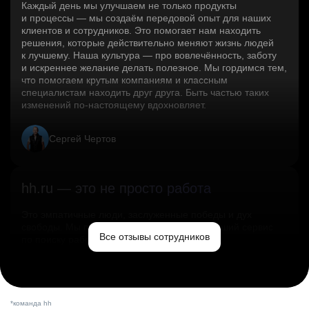
Каждый день мы улучшаем не только продукты
и процессы — мы создаём передовой опыт для наших
клиентов и сотрудников. Это помогает нам находить
решения, которые действительно меняют жизнь людей
к лучшему. Наша культура — про вовлечённость, заботу
и искреннее желание делать полезное. Мы гордимся тем,
что помогаем крутым компаниям и классным
специалистам находить друг друга. Быть частью таких
изменений по‑настоящему вдохновляет.
Сергей Чертов
hh.ru — это не просто работа
Это эмпатичные люди, заслуженные победы и дух
свободы. Мы помогаем миру и создаём лучший сервис
Все отзывы сотрудников
по поиску работы в стране.
Ольга Емельянова
*команда hh