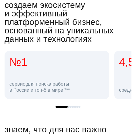
создаем экосистему
и эффективный
платформенный бизнес,
основанный на уникальных
данных и технологиях
4,5
ты
**
средняя оценка hh.ru как работодате
знаем, что для нас важно