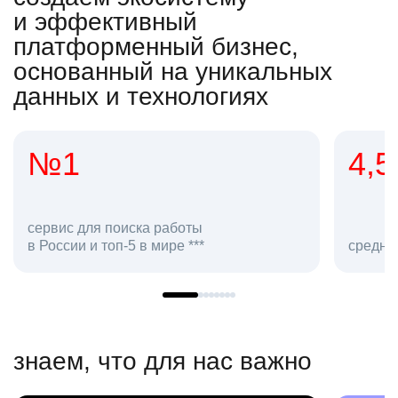
и эффективный
платформенный бизнес,
основанный на уникальных
данных и технологиях
4,5
2
сот
средняя оценка hh.ru как работодателя **
в hh
знаем, что для нас важно