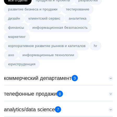
все отделы
продукты и проекты
разработка
развитие бизнеса и продажи
тестирование
дизайн
клиентский сервис
аналитика
финансы
информационная безопасность
маркетинг
корпоративное развитие рынков и капиталов
hr
axo
информационные технологии
юриспруденция
коммерческий департамент
9
Key Account Manager (EdTech)
телефонные продажи
8
HeadHunter::Коммерческий департамент
4 авг. 2026
Менеджер по продажам B2B
analytics/data science
150000 ₽
7
HeadHunter::Телефонные продажи
Нижний Новгород