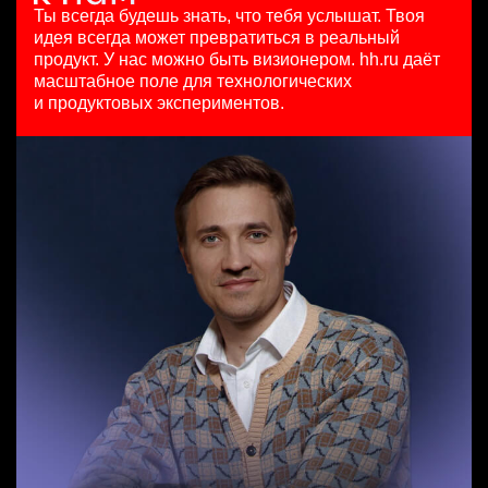
HeadHunter::Коммерческий департамент
29 июл. 2026
Ташкент
Ты всегда будешь знать, что тебя услышат.
Твоя
4 авг. 2026
450000 ₽
идея всегда может превратиться в реальный
Продуктовый маркетолог b2b, брендинговые продукты
150000 ₽
Москва
продукт.
У нас можно быть визионером. hh.ru даёт
Менеджер по продажам в сегменте малого и среднего
HeadHunter::Департамент маркетинга
Санкт-Петербург
масштабное поле для технологических
бизнеса
20 июл. 2026
и продуктовых экспериментов.
HeadHunter::Телефонные продажи
з/п не указана
Менеджер по работе с ключевыми клиентами (КАМ)
вчера
Москва
HeadHunter::Коммерческий департамент
111800 - 186500 ₽
21 июл. 2026
Ярославль
з/п не указана
Москва