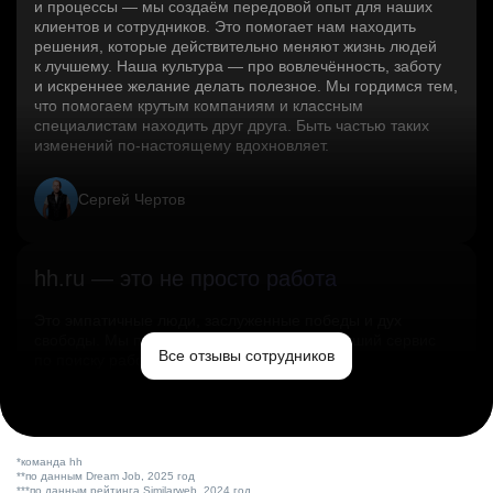
и процессы — мы создаём передовой опыт для наших
клиентов и сотрудников. Это помогает нам находить
решения, которые действительно меняют жизнь людей
к лучшему. Наша культура — про вовлечённость, заботу
и искреннее желание делать полезное. Мы гордимся тем,
что помогаем крутым компаниям и классным
специалистам находить друг друга. Быть частью таких
изменений по‑настоящему вдохновляет.
Сергей Чертов
hh.ru — это не просто работа
Это эмпатичные люди, заслуженные победы и дух
свободы. Мы помогаем миру и создаём лучший сервис
Все отзывы сотрудников
по поиску работы в стране.
Ольга Емельянова
*команда hh
**по данным Dream Job, 2025 год
***по данным рейтинга Similarweb, 2024 год