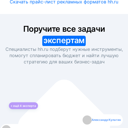
Скачать прайс-лист рекламных форматов hh.ru
Поручите все задачи
экспертам
Специалисты hh.ru подберут нужные инструменты,
помогут спланировать бюджет и найти лучшую
стратегию для ваших
бизнес-задач
+ ещё
4
эксперта
Екатерина Лазаренко
Александр Кулагин
Даниил Макаров
Борис Кашко
Юлия Изоитко