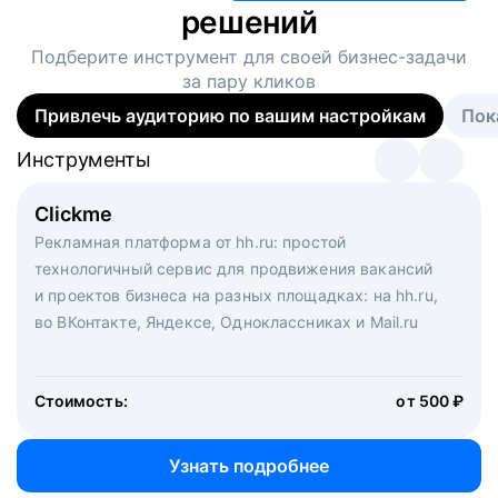
решений
Подберите инструмент для своей
бизнес-задачи
за пару кликов
Привлечь аудиторию по вашим настройкам
Пок
Инструменты
Инструменты
Инструменты
Виртуальный рекрутер
Clickme
Вакансия дня
Массовый подбор под ключ. Решите, сколько
Рекламная платформа от hh.ru: простой
Рекламный формат для вакансий на главной странице
кандидатов и когда вам нужно, и за дело возьмутся
технологичный сервис для продвижения вакансий
hh.ru. Увеличивает количество откликов
маркетологи, рекрутеры и проектные менеджеры
и проектов бизнеса на разных площадках: на hh.ru,
hh.ru с целым набором digital-инструментов
во ВКонтакте, Яндексе, Одноклассниках и Mail.ru
Стоимость:
от 200 000 ₽
Узнать подробнее
Стоимость:
от 500 ₽
Узнать подробнее
Узнать подробнее