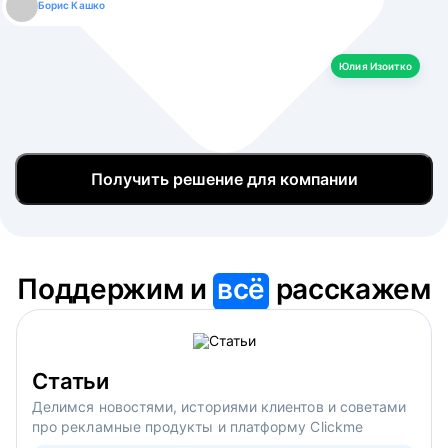
Борис Кашко
Юлия Изоитко
Александр Кулагин
Даниил Макаров
Екатерина Лазаренко
Юлия Изоитко
Получить решение для компании
Поддержим и
всё
расскажем
Статьи
Делимся новостями, историями клиентов и советами
про рекламные продукты и платформу Clickme