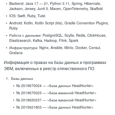
Backend:
Java 17 — 21, Python 3.11, Spring, Hibernate,
Jackson, Jersey, Junit 5, Maven, OpenTelemetry, Skaffold
IOS:
Swift, Ruby, Tuist
Android:
Kotlin, Kotlin Script (kts), Gradle Convention Plugins,
Ruby
Работа с данными:
PostgreSQL, Scylla, Redis, ClickHouse,
Elasticsearch, Kafka, Hadoop, Flink, Spark
Инфраструктура:
Nginx, Ansible, MinIo, Docker, Consul,
Grafana
Информация о правах на базы данных и программах
ЭВМ, включенных в реестр отечественного ПО
Базы данных
№ 2019670024 — «База данных HeadHunter»
№ 2019670023 — «База вакансий HeadHunter»
№ 2018620237 — «База вакансий HeadHunter»
№ 2015621803 — «База данных HeadHunter»