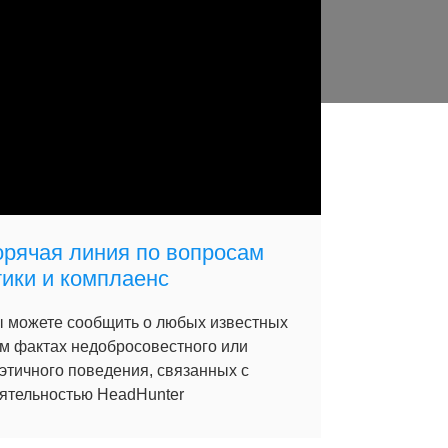
орячая линия по вопросам
тики и комплаенс
 можете сообщить о любых известных
м фактах недобросовестного или
этичного поведения, связанных с
ятельностью HeadHunter