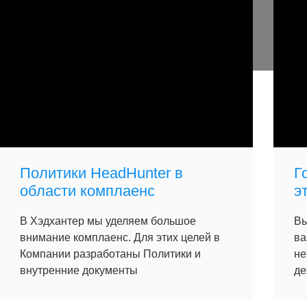
Политики HeadHunter в
Г
области комплаенс
э
В Хэдхантер мы уделяем большое
Вы
внимание комплаенс. Для этих целей в
ва
Компании разработаны Политики и
не
внутренние документы
де