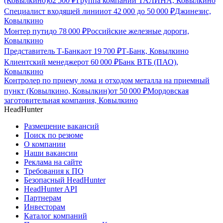
(Ковылкино)
62 500
₽
Группа компаний ТАЛИНА, Ковылкино
Специалист входящей линии
от
42 000
до
50 000
₽
Джинезис,
Ковылкино
Монтер пути
до
78 000
₽
Российские железные дороги,
Ковылкино
Представитель Т-Банка
от
19 700
₽
Т-Банк, Ковылкино
Клиентский менеджер
от
60 000
₽
Банк ВТБ (ПАО),
Ковылкино
Контролер по приему лома и отходом металла на приемный
пункт (Ковылкино, Ковылкин)
от
50 000
₽
Мордовская
заготовительная компания, Ковылкино
HeadHunter
Размещение вакансий
Поиск по резюме
О компании
Наши вакансии
Реклама на сайте
Требования к ПО
Безопасный HeadHunter
HeadHunter API
Партнерам
Инвесторам
Каталог компаний